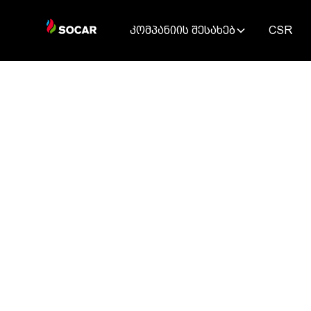
კომპანიის შესახებ
CSR
SAKORGGAZ
Discover the latest news and media resources fr
Energy Georgia